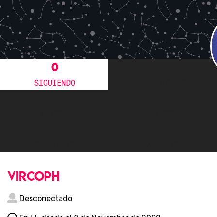
0
0
SIGUIENDO
SEGUIDORES
0
2416
AMIGOS
FOROS
19
0
COMENTARIOS
FAVORITOS
vircoph
Desconectado