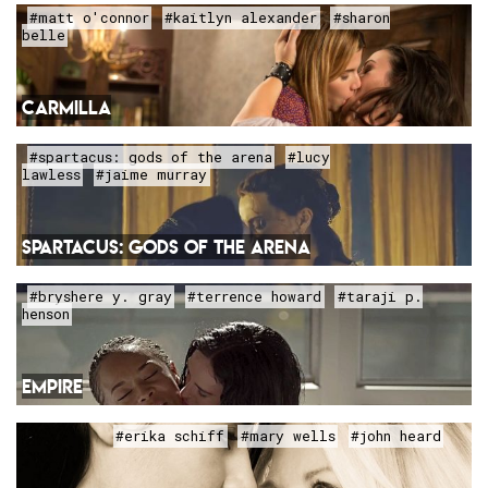
#matt o'connor
#kaitlyn alexander
#sharon
belle
CARMILLA
#spartacus: gods of the arena
#lucy
lawless
#jaime murray
SPARTACUS: GODS OF THE ARENA
#bryshere y. gray
#terrence howard
#taraji p.
henson
EMPIRE
#erika schiff
#mary wells
#john heard