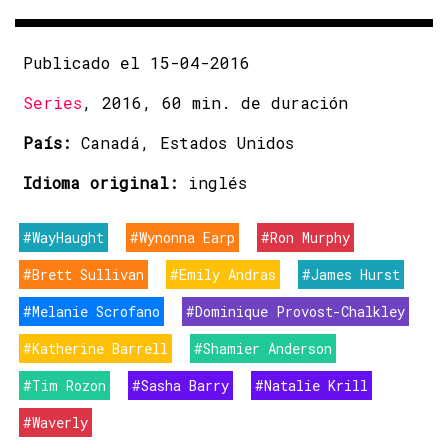
Publicado el 15-04-2016
Series
, 2016, 60 min. de duración
País:
Canadá, Estados Unidos
Idioma original:
inglés
#WayHaught
#Wynonna Earp
#Ron Murphy
#Brett Sullivan
#Emily Andras
#James Hurst
#Melanie Scrofano
#Dominique Provost-Chalkley
#Katherine Barrell
#Shamier Anderson
#Tim Rozon
#Sasha Barry
#Natalie Krill
#Waverly