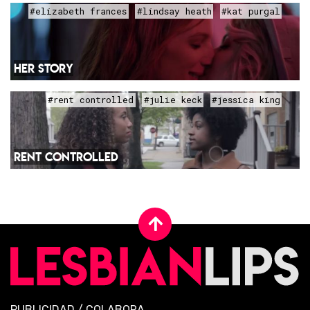
#elizabeth frances
#lindsay heath
#kat purgal
HER STORY
#rent controlled
#julie keck
#jessica king
RENT CONTROLLED
PUBLICIDAD
/
COLABORA