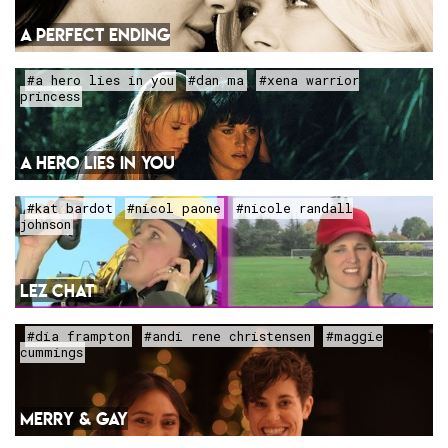
A PERFECT ENDING
#a hero lies in you
#dan ma
#xena warrior
princess
A HERO LIES IN YOU
#kat bardot
#nicol paone
#nicole randall
johnson
LEZ CHAT
#dia frampton
#andi rene christensen
#maggie
cummings
MERRY & GAY