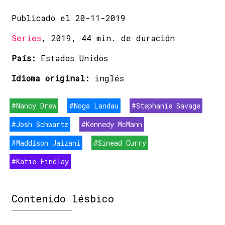
Publicado el 20-11-2019
Series
, 2019, 44 min. de duración
País:
Estados Unidos
Idioma original:
inglés
#Nancy Drew
#Noga Landau
#Stephanie Savage
#Josh Schwartz
#Kennedy McMann
#Maddison Jaizani
#Sinead Curry
#Katie Findlay
Contenido lésbico