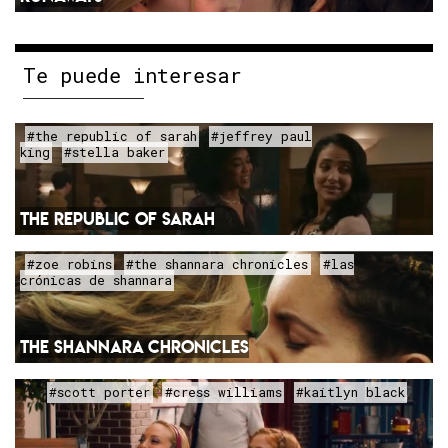
Te puede interesar
#the republic of sarah
#jeffrey paul
king
#stella baker
THE REPUBLIC OF SARAH
#zoe robins
#the shannara chronicles
#las
crónicas de shannara
THE SHANNARA CHRONICLES
#scott porter
#cress williams
#kaitlyn black