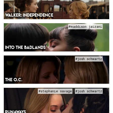
WALKER: INDEPENDENCE
#maddison jaizani
INTO THE BADLANDS
#josh schwartz
THE O.C.
#stephanie savage
#josh schwartz
RUNAWAYS