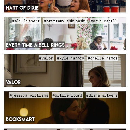
HART OF DIXIE
#ali liebert
#brittany ishibashi
#erin cahill
EVERY TIME A BELL RINGS
#valor
#kyle jarrow
#chelle ramos
VALOR
#jessica williams
#billie lourd
#diana silvers
BOOKSMART