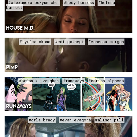
#alexandra bokyun chun
#hedy burress
#helena
barrett
HOUSE M.D.
#lyrica okano
#edi gathegi
#vanessa morgan
PIMP
#brian k. vaughan
#runaways
#adrian alphona
RUNAWAYS
#orla brady
#evan evagora
#alison pill