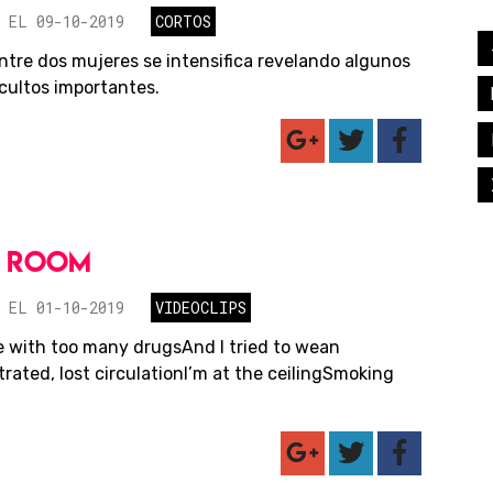
 EL 09-10-2019
CORTOS
entre dos mujeres se intensifica revelando algunos
cultos importantes.
L ROOM
 EL 01-10-2019
VIDEOCLIPS
ove with too many drugsAnd I tried to wean
rated, lost circulationI’m at the ceilingSmoking
.