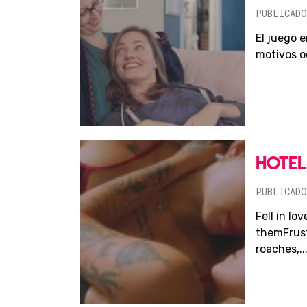
PUBLICADO
El juego 
motivos o
HOTE
PUBLICADO
Fell in l
themFrust
roaches,..