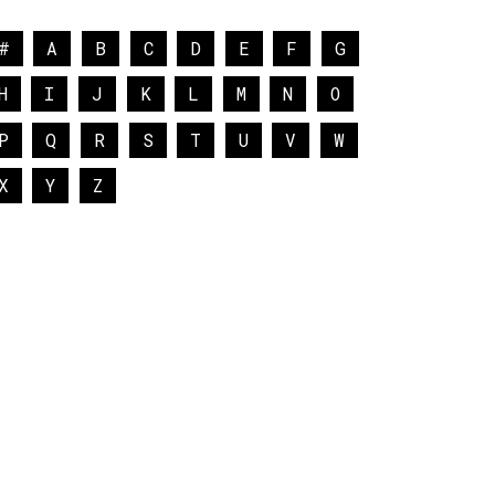
#
A
B
C
D
E
F
G
H
I
J
K
L
M
N
O
P
Q
R
S
T
U
V
W
X
Y
Z