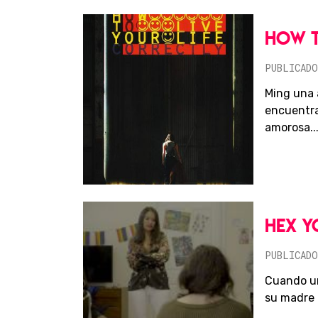
HOW T
PUBLICADO
Ming una 
encuentra
amorosa..
HEX Y
PUBLICADO
Cuando un
su madre 