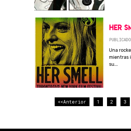
HER S
PUBLICADO
Una rocke
mientras i
su...
<<Anterior
1
2
3