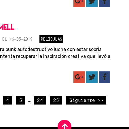
MELL
 EL 16-05-2019
PELÍCULAS
ra punk autodestructivo lucha con estar sobria
ntenta recuperar la inspiración creativa que llevó a
4
5
24
25
Siguiente >>
...