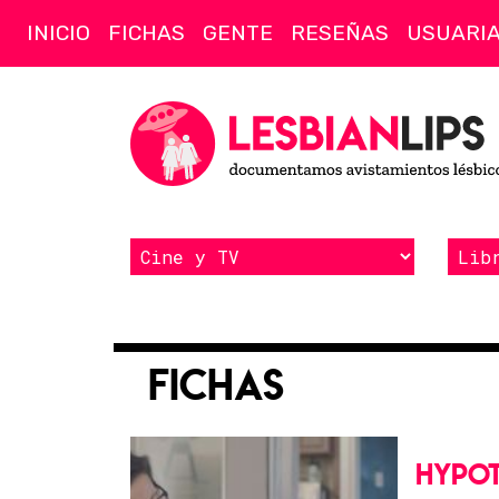
INICIO
FICHAS
GENTE
RESEÑAS
USUARI
Fichas
HYPOT