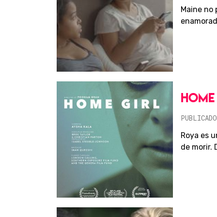
Maine no 
enamorada
HOME 
PUBLICADO
Roya es u
de morir.