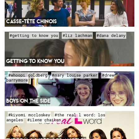
CASSE-TÊTE CHINOIS
#getting to know you
#liz lachman
#dana delany
GETTING TO KNOW YOU
#whoopi goldberg
#mary louise parker
#drew
barrymore
BOYS ON THE SIDE
#kiyomi mccloskey
#the real l word: los
angeles
#ilene chaiken