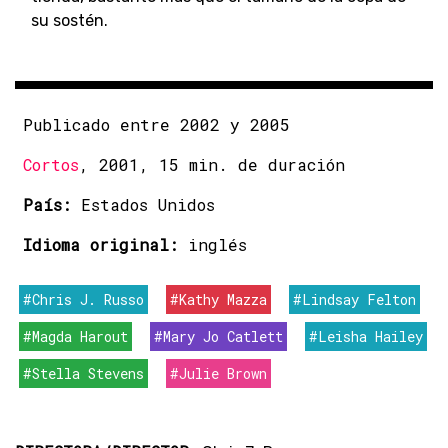
su sostén.
Publicado entre 2002 y 2005
Cortos
, 2001, 15 min. de duración
País:
Estados Unidos
Idioma original:
inglés
#Chris J. Russo
#Kathy Mazza
#Lindsay Felton
#Magda Harout
#Mary Jo Catlett
#Leisha Hailey
#Stella Stevens
#Julie Brown