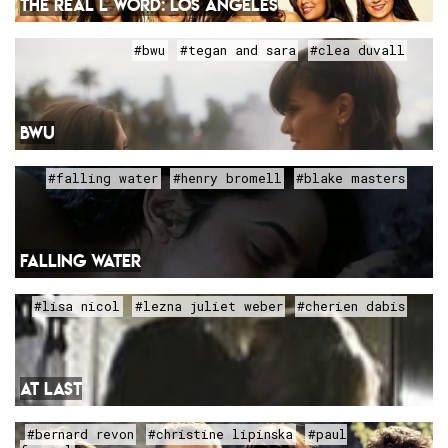
THE REAL L WORD: LOS ANGELES
#bwu
#tegan and sara
#clea duvall
BWU
#falling water
#henry bromell
#blake masters
FALLING WATER
#lisa nicol
#lezna juliet weber
#cherien dabis
AT LAST
#bernard revon
#christine lipinska
#paul