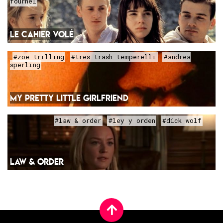
fournel
LE CAHIER VOLÉ
#zoe trilling
#tres trash temperelli
#andrea
sperling
MY PRETTY LITTLE GIRLFRIEND
#law & order
#ley y orden
#dick wolf
LAW & ORDER