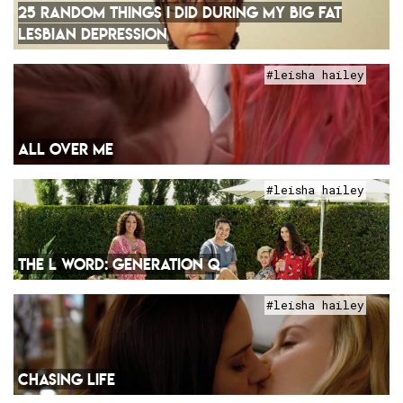
25 RANDOM THINGS I DID DURING MY BIG FAT
LESBIAN DEPRESSION
#leisha hailey
ALL OVER ME
#leisha hailey
THE L WORD: GENERATION Q
#leisha hailey
CHASING LIFE