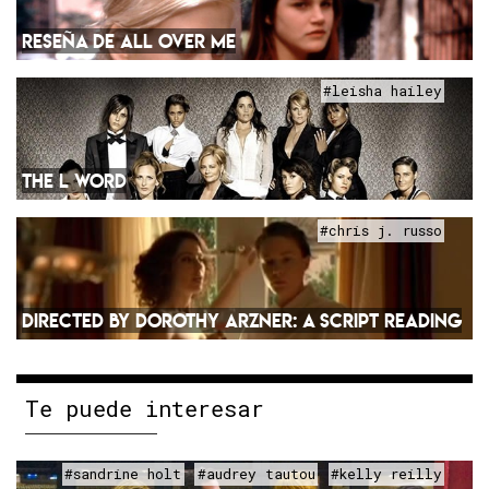
RESEÑA DE ALL OVER ME
#leisha hailey
THE L WORD
#chris j. russo
DIRECTED BY DOROTHY ARZNER: A SCRIPT READING
Te puede interesar
#sandrine holt
#audrey tautou
#kelly reilly