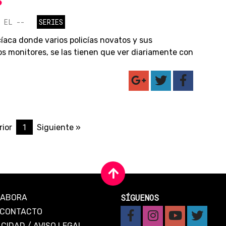
S
 EL --
SERIES
cíaca donde varios policías novatos y sus
os monitores, se las tienen que ver diariamente con
1
rior
Siguiente »
SÍGUENOS
LABORA
CONTACTO
ACIDAD
/
AVISO LEGAL