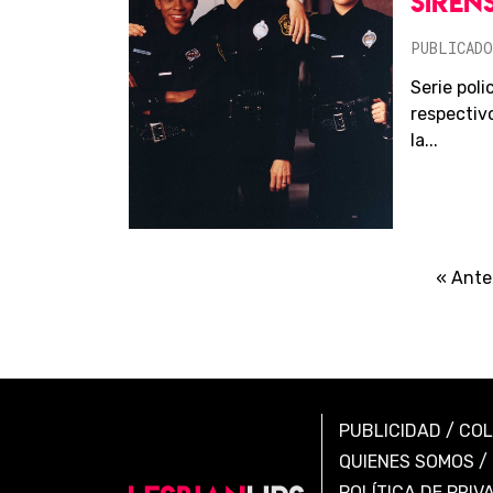
SIREN
PUBLICADO
Serie poli
respectiv
la...
« Ante
PUBLICIDAD
/
CO
QUIENES SOMOS
/
POLÍTICA DE PRIV