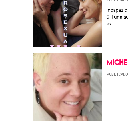
Incapaz d
Jill una a
ex...
MICHE
PUBLICADO