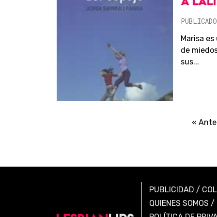
A L'A
PUBLICADO
Marisa es
de miedos
sus...
« Ante
PUBLICIDAD
/
CO
QUIENES SOMOS
/
POLÍTICA DE PRIV