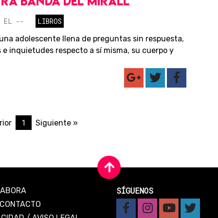
LTRA BANDA DEL MIRALL
 EL --
LIBROS
 una adolescente llena de preguntas sin respuesta,
 e inquietudes respecto a sí misma, su cuerpo y
1
rior
Siguiente »
SÍGUENOS
LABORA
CONTACTO
ACIDAD
/
AVISO LEGAL