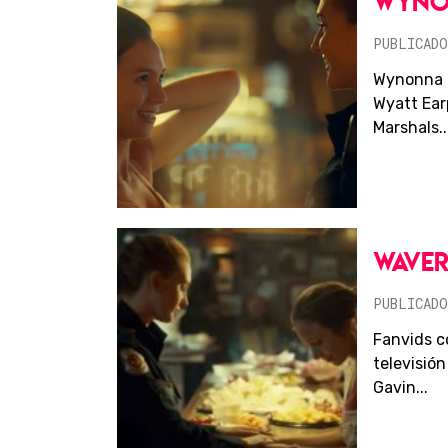
WYNO
PUBLICADO
Wynonna Ea
Wyatt Ear
Marshals..
WAVER
PUBLICADO
Fanvids c
televisió
Gavin...