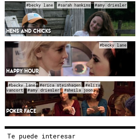
#becky lane
#sarah hankins
#amy driesler
HENS AND CHICKS
#becky lane
HAPPY HOUR
#becky lane
#erica steinhagen
#eliza
vancort
#amy driesler
#sheila joon
POKER FACE
Te puede interesar