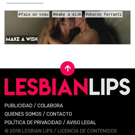
#fais un voeu
#make a wish
#sharon ferranti
MAKE A WISH
PUBLICIDAD
/
COLABORA
QUIENES SOMOS
/
CONTACTO
POLÍTICA DE PRIVACIDAD
/
AVISO LEGAL
© 2018 LESBIAN LIPS /
LICENCIA DE CONTENIDOS