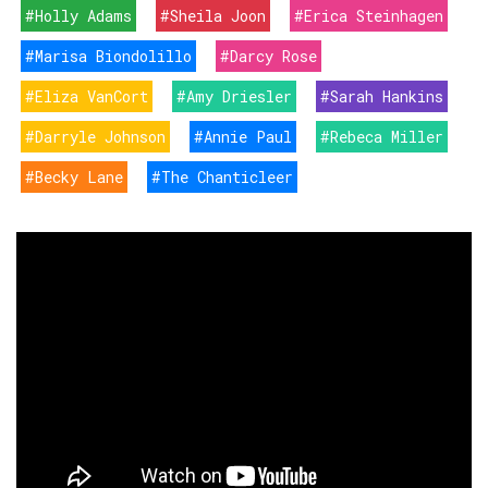
#Holly Adams
#Sheila Joon
#Erica Steinhagen
#Marisa Biondolillo
#Darcy Rose
#Eliza VanCort
#Amy Driesler
#Sarah Hankins
#Darryle Johnson
#Annie Paul
#Rebeca Miller
#Becky Lane
#The Chanticleer