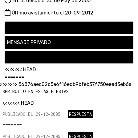
En LL desde el 30 de May de 2005
Último avistamiento el 20-09-2012
SEGUIR
MENSAJE PRIVADO
SOLICITAR AMISTAD
<<<<<<< HEAD
=======
>>>>>>> 56876aec02c5a6f16edb9bfeb37f750eead3eb6a
SER BOLLO EN ESTAS FIESTAS
<<<<<<< HEAD
PUBLICADO EL 29-12-2005
RESPUESTA
=======
PUBLICADO EL 29-12-2005
RESPUESTA