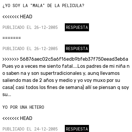
¿YO SOY LA "MALA" DE LA PELICULA?
<<<<<<< HEAD
PUBLICADO EL 26-12-2005
RESPUESTA
=======
PUBLICADO EL 26-12-2005
RESPUESTA
>>>>>>> 56876aec02c5a6f16edb9bfeb37f750eead3eb6a
Pues yo a veces me siento fatal....Los padres de mi niña n
o saben na y son supertradicionales y, aunq llevamos
saliendo mas de 2 años y medio y yo voy muxo por su
casa( casi todos los fines de semana) allí se piensan q soy
su...
YO POR UNA HETERO
<<<<<<< HEAD
PUBLICADO EL 24-12-2005
RESPUESTA