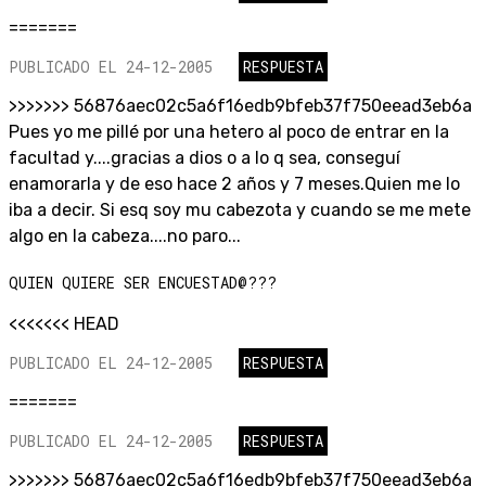
=======
PUBLICADO EL 24-12-2005
RESPUESTA
>>>>>>> 56876aec02c5a6f16edb9bfeb37f750eead3eb6a
Pues yo me pillé por una hetero al poco de entrar en la
facultad y....gracias a dios o a lo q sea, conseguí
enamorarla y de eso hace 2 años y 7 meses.Quien me lo
iba a decir. Si esq soy mu cabezota y cuando se me mete
algo en la cabeza....no paro...
QUIEN QUIERE SER ENCUESTAD@???
<<<<<<< HEAD
PUBLICADO EL 24-12-2005
RESPUESTA
=======
PUBLICADO EL 24-12-2005
RESPUESTA
>>>>>>> 56876aec02c5a6f16edb9bfeb37f750eead3eb6a