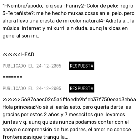
1-Nombre/apodo, lo q sea : Funny2-Color de pelo: negro
3-Te teñiste?: me he hecho muxas cosas en el pelo, pero
ahora llevo una cresta de mi color natural4-Adicta a... la
música, internet y mi xurri, sin duda, aunq la xicas en
general son mi...
<<<<<<< HEAD
PUBLICADO EL 24-12-2005
RESPUESTA
=======
PUBLICADO EL 24-12-2005
RESPUESTA
>>>>>>> 56876aec02c5a6f16edb9bfeb37f750eead3eb6a
Hola princesa:No sé si leerás esto, pero quería darte las
gracias por estos 2 años y 7 mesecitos que llevamos
juntas y q, aunq quizás nunca podamos contar con el
apoyo o comprensión de tus padres, el amor no conoce
fronteras;asique tranquila,...