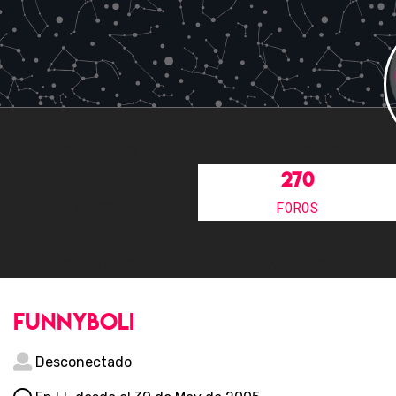
0
0
SIGUIENDO
SEGUIDORES
0
270
AMIGOS
FOROS
19
0
COMENTARIOS
FAVORITOS
funnyboli
Desconectado