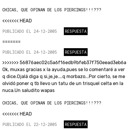
CHICAS, QUE OPINAN DE LOS PIERCINGS!!!???
<<<<<<< HEAD
PUBLICADO EL 24-12-2005
RESPUESTA
=======
PUBLICADO EL 24-12-2005
RESPUESTA
>>>>>>> 56876aec02c5a6f16edb9bfeb37f750eead3eb6a
Ok, muxas gracias x la ayuda,pues se lo comentaré a ver
q dice.Ojalá diga q si,je,je....q morbazo...Por cierto, se me
olvidó poner q tb llevo un tatu de un trisquel celta en la
nuca.Un saludito wapas
CHICAS, QUE OPINAN DE LOS PIERCINGS!!!???
<<<<<<< HEAD
PUBLICADO EL 22-12-2005
RESPUESTA