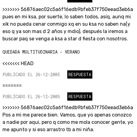
>>>>>>> 56876aec02c5a6f16edb9bfeb37f750eead3eb6a
pues en mi ksa, por suerte, lo saben todos, asíq, aunq mi
xik no pueda cenar conmigo xq en su ksa no saben na(y
eso q ya son mas d 2 años y mdio), después la iremos a
buscar paq se venga a ksa a star d fiesta con nosotros.
QUEDADA MULTITUDINARIA - VERANO
<<<<<<< HEAD
PUBLICADO EL 26-12-2005
RESPUESTA
=======
PUBLICADO EL 26-12-2005
RESPUESTA
>>>>>>> 56876aec02c5a6f16edb9bfeb37f750eead3eb6a
Pos a mi me parece bien. Vamos, que yo apenas conozco
a nadie por aqui, pero q como me mola conocer gente, yo
me apunto y si eso arrastro tb a mi niña.