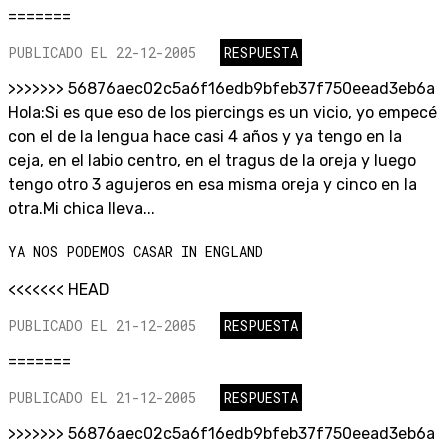
=======
PUBLICADO EL 22-12-2005
RESPUESTA
>>>>>>> 56876aec02c5a6f16edb9bfeb37f750eead3eb6a
Hola:Si es que eso de los piercings es un vicio, yo empecé
con el de la lengua hace casi 4 años y ya tengo en la
ceja, en el labio centro, en el tragus de la oreja y luego
tengo otro 3 agujeros en esa misma oreja y cinco en la
otra.Mi chica lleva...
YA NOS PODEMOS CASAR IN ENGLAND
<<<<<<< HEAD
PUBLICADO EL 21-12-2005
RESPUESTA
=======
PUBLICADO EL 21-12-2005
RESPUESTA
>>>>>>> 56876aec02c5a6f16edb9bfeb37f750eead3eb6a