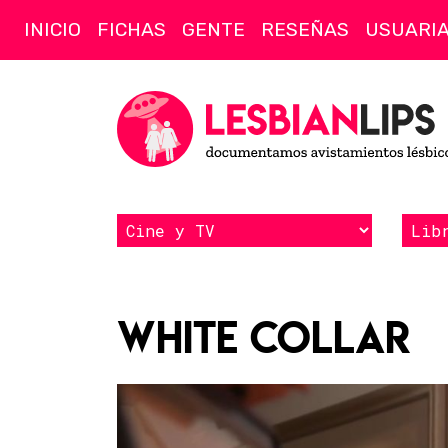
INICIO
FICHAS
GENTE
RESEÑAS
USUARI
White Collar