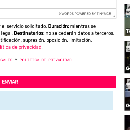
s
0 WORDS
 POWERED BY 
TINYMCE
 el servicio solicitado.
Duración:
mientras se
T
 legal.
Destinatarios:
no se cederán datos a terceros,
ificación, supresión, oposición, limitación,
lítica de privacidad
.
j
EGALES
Y
POLÍTICA DE PRIVACIDAD
G
ENVIAR
b
G