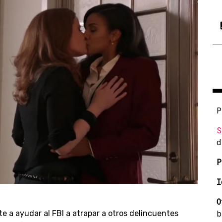
P
S
d
P
I
O
b
 a ayudar al FBI a atrapar a otros delincuentes