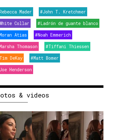
Rebecca Mader
#John T. Kretchmer
White Collar
#Ladrón de guante blanco
Moran Atias
#Noah Emmerich
Marsha Thomason
#Tiffani Thiessen
Tim DeKay
#Matt Bomer
Joe Henderson
Fotos & videos