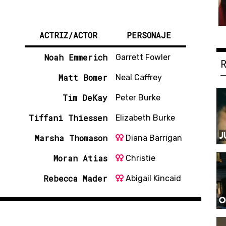
ACTRIZ/ACTOR
PERSONAJE
Noah Emmerich
Garrett Fowler
Matt Bomer
Neal Caffrey
Tim DeKay
Peter Burke
Tiffani Thiessen
Elizabeth Burke
J
Marsha Thomason
Diana Barrigan
Moran Atias
Christie
Rebecca Mader
Abigail Kincaid
O