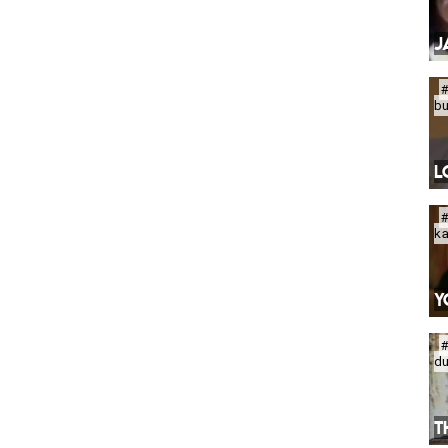
J
b
L
k
Y
d
T