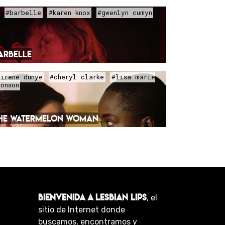
#barbelle
#karen knox
#gwenlyn cumyn
ARBELLE
#irene dunye
#cheryl clarke
#lisa marie
ronson
HE WATERMELON WOMAN
BIENVENIDA A LESBIAN LIPS
, el
sitio de Internet donde
buscamos, encontramos y