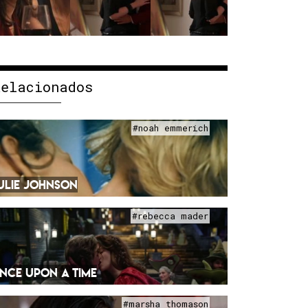
Relacionados
#noah emmerich
ULIE JOHNSON
#rebecca mader
NCE UPON A TIME
#marsha thomason