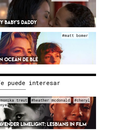
Y BABY'S DADDY
#matt bomer
N OCEÁN DE BLÉ
Te puede interesar
#monika treut
#heather mcdonald
#cheryl
unye
AVENDER LIMELIGHT: LESBIANS IN FILM