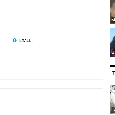
M
EMAIL:
U
d
L