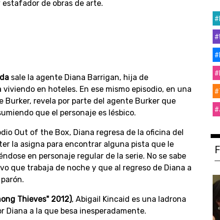
 estafador de obras de arte.
#
#
#
#
ada
sale la agente Diana Barrigan, hija de
a viviendo en hoteles. En ese mismo episodio, en una
#
e Burker, revela por parte del agente Burker que
#
sumiendo que el personaje es lésbico.
odio Out of the Box, Diana regresa de la oficina del
er la asigna para encontrar alguna pista que le
éndose en personaje regular de la serie. No se sabe
lvo que trabaja de noche y que al regreso de Diana a
 parón.
mong Thieves" 2012)
, Abigail Kincaid es una ladrona
r Diana a la que besa inesperadamente.