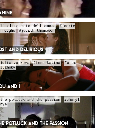
ANINE
#l’ altra metà dell’amore
#jackie
urroughs
#judith thompson
OST AND DELIRIOUS
#julia volkova
#lena katina
#alex
aluzhsky
OU AND I
#the potluck and the passion
#cheryl
unye
HE POTLUCK AND THE PASSION