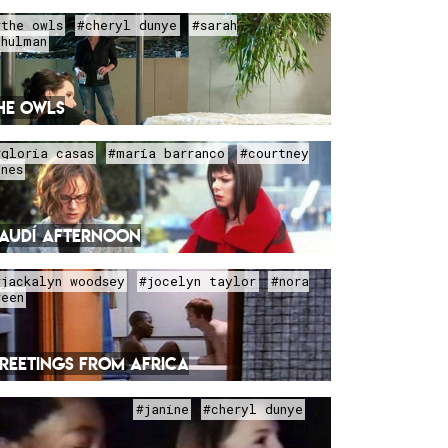
#the owls
#cheryl dunye
#sarah
chulman
HE OWLS
#gloria casas
#maría barranco
#courtney
ines
AUDÍ AFTERNOON
#jackalyn woodsey
#jocelyn taylor
#nora
reen
REETINGS FROM AFRICA
#janine
#cheryl dunye