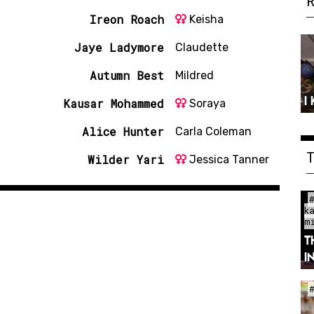
Ireon Roach
Keisha
Jaye Ladymore
Claudette
Autumn Best
Mildred
I
Kausar Mohammed
Soraya
Alice Hunter
Carla Coleman
Wilder Yari
Jessica Tanner
k
m
T
I