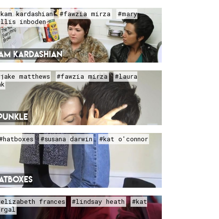
#kam kardashian
#fawzia mirza
#mary
ollis inboden
AM KARDASHIAN
#jake matthews
#fawzia mirza
#laura
ak
PUNKLE
#hatboxes
#susana darwin
#kat o'connor
ATBOXES
#elizabeth frances
#lindsay heath
#kat
urgal