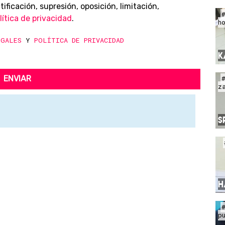
ificación, supresión, oposición, limitación,
lítica de privacidad
.
h
EGALES
Y
POLÍTICA DE PRIVACIDAD
K
ENVIAR
z
S
H
p