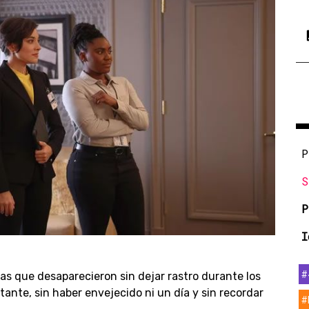
P
S
P
I
#
s que desaparecieron sin dejar rastro durante los
ante, sin haber envejecido ni un día y sin recordar
#