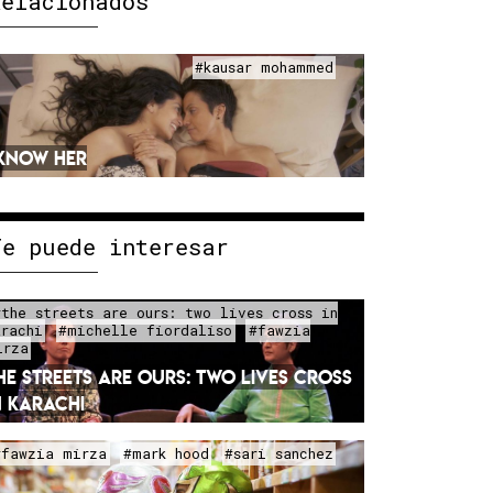
Relacionados
#kausar mohammed
 KNOW HER
Te puede interesar
#the streets are ours: two lives cross in
arachi
#michelle fiordaliso
#fawzia
irza
HE STREETS ARE OURS: TWO LIVES CROSS
N KARACHI
#fawzia mirza
#mark hood
#sari sanchez