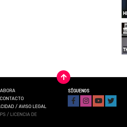
H
k
T
SÍGUENOS
LABORA
CONTACTO
ACIDAD
/
AVISO LEGAL
IPS /
LICENCIA DE