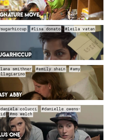
IGNATURE MOVE
#sugarhiccup
#lisa donato
#leila vatan
UGARHICCUP
#lana smithner
#emily shain
#amy
ellagiarino
ASY ABBY
#daniela colucci
#danielle owens-
eid
#mo welch
LUS ONE