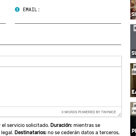
EMAIL:
S
S
d
E
r
0 WORDS
 POWERED BY 
TINYMCE
 el servicio solicitado.
Duración:
mientras se
P
 legal.
Destinatarios:
no se cederán datos a terceros,