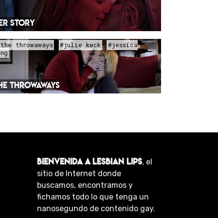
ER STORY
#the throwaways
#julie keck
#jessica
ing
HE THROWAWAYS
BIENVENIDA A LESBIAN LIPS
, el
sitio de Internet donde
buscamos, encontramos y
fichamos todo lo que tenga un
nanosegundo de contenido gay.