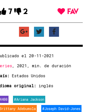
7
2
FAV
ublicado el 20-11-2021
eries
, 2021, min. de duración
aís:
Estados Unidos
dioma original:
inglés
4400
#Ariana Jackson
Brittany Adebumola
#Joseph David-Jones