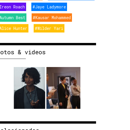
Ireon Roach
#Jaye Ladymore
Autumn Best
#Kausar Mohammed
Alice Hunter
#Wilder Yari
Fotos & videos