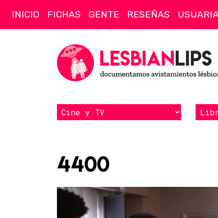
INICIO
FICHAS
GENTE
RESEÑAS
USUARI
4400