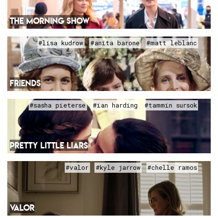
THE MORNING SHOW
#lisa kudrow
#anita barone
#matt leblanc
FRIENDS
#sasha pieterse
#ian harding
#tammin sursok
PRETTY LITTLE LIARS
#valor
#kyle jarrow
#chelle ramos
VALOR