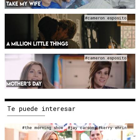
TAKE MY WIFE
#cameron esposito
A MILLION LITTLE THINGS
#cameron esposito
MOTHER’S DAY
Te puede interesar
#the morning show
#jay carson
#kerry ehrin