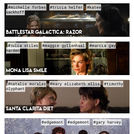
#michelle forbes
#tricia helfer
#katee
sackhoff
BATTLESTAR GALACTICA: RAZOR
#julia stiles
#maggie gyllenhaal
#marcia gay
harden
MONA LISA SMILE
#natalie morales
#mary elizabeth ellis
#timothy
olyphant
SANTA CLARITA DIET
#edgemont
#edgemont
#gary harvey