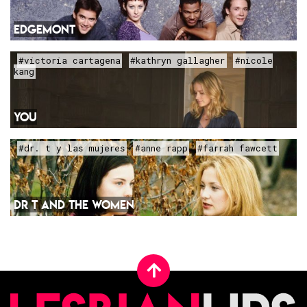
EDGEMONT
#victoria cartagena
#kathryn gallagher
#nicole
kang
YOU
#dr. t y las mujeres
#anne rapp
#farrah fawcett
DR T AND THE WOMEN