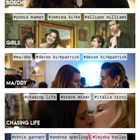
BOSCH
#zosia mamet
#jemima kirke
#allison williams
GIRLS
#ma/ddy
#devon kirkpatrick
#devon kirkpatrick
MA/DDY
#chasing life
#steve miner
#italia ricci
CHASING LIFE
#chris garnant
#andrea sperling
#leisha hailey