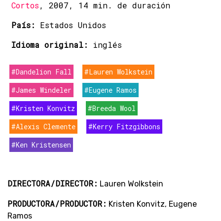
Cortos
, 2007, 14 min. de duración
País:
Estados Unidos
Idioma original:
inglés
#Dandelion Fall
#Lauren Wolkstein
#James Windeler
#Eugene Ramos
#Kristen Konvitz
#Breeda Wool
#Alexis Clemente
#Kerry Fitzgibbons
#Ken Kristensen
DIRECTORA/DIRECTOR:
Lauren Wolkstein
PRODUCTORA/PRODUCTOR:
Kristen Konvitz, Eugene
Ramos