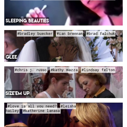
SLEEPING BEAUTIES
#bradley buecker
#ian brennan
#brad falchuk
GLEE
#chris j. russo
#kathy mazza
#lindsay felton
SIZE'EM UP
#love is all you need?
#leisha
hailey
#katherine lanasa