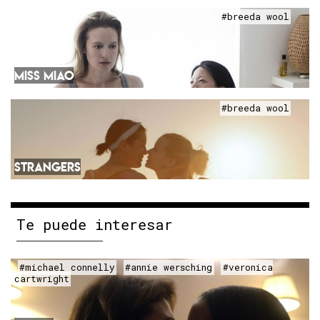
#breeda wool
MISS MIAO
#breeda wool
STRANGERS
Te puede interesar
#michael connelly
#annie wersching
#veronica
cartwright