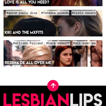
LOVE IS ALL YOU NEED?
#quinn paulo diaz
#fenessa pineda
#cielo oscuro
KIKI AND THE MXFITS
#allison folland
#tara subkoff
#all over me
RESEÑA DE ALL OVER ME