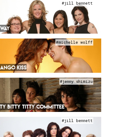
#jill bennett
 WAY
#michelle wolff
ANGO KISS
#jenny shimizu
TTY BITTY TITTY COMMITTEE
#jill bennett