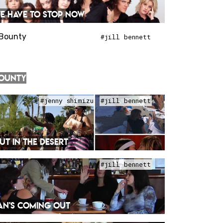
E HAVE TO STOP NOW
#jill bennett
OUNTY
#jenny shimizu
#jill bennett
UT IN THE DESERT
#jill bennett
AN'S COMING OUT