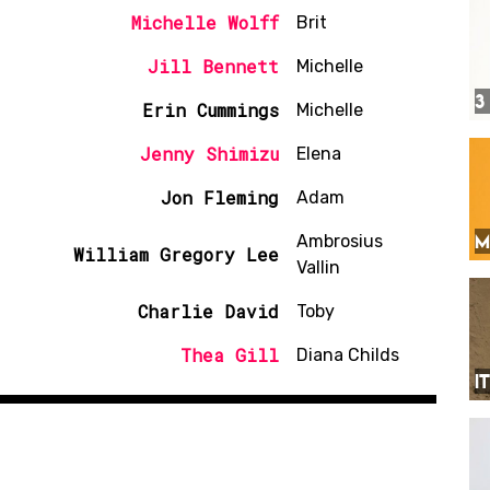
Michelle Wolff
Brit
Jill Bennett
Michelle
3
Erin Cummings
Michelle
Jenny Shimizu
Elena
Jon Fleming
Adam
M
Ambrosius
William Gregory Lee
Vallin
Charlie David
Toby
Thea Gill
Diana Childs
I