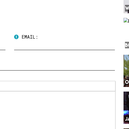
W
EMAIL:
B
O
J