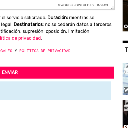
0 WORDS
 POWERED BY 
TINYMCE
 el servicio solicitado.
Duración:
mientras se
 legal.
Destinatarios:
no se cederán datos a terceros,
O
ificación, supresión, oposición, limitación,
lítica de privacidad
.
EGALES
Y
POLÍTICA DE PRIVACIDAD
j
ENVIAR
W
s
P