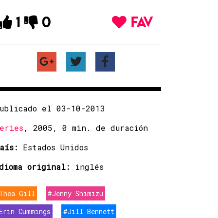
1
0
FAV
ublicado el 03-10-2013
eries
, 2005, 0 min. de duración
aís:
Estados Unidos
dioma original:
inglés
Thea Gill
#Jenny Shimizu
Erin Cummings
#Jill Bennett