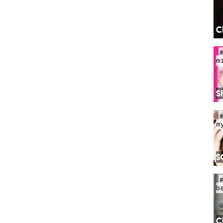
C
m
S
m
S
b
C