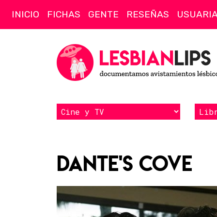
INICIO
FICHAS
GENTE
RESEÑAS
USUARI
Dante's Cove