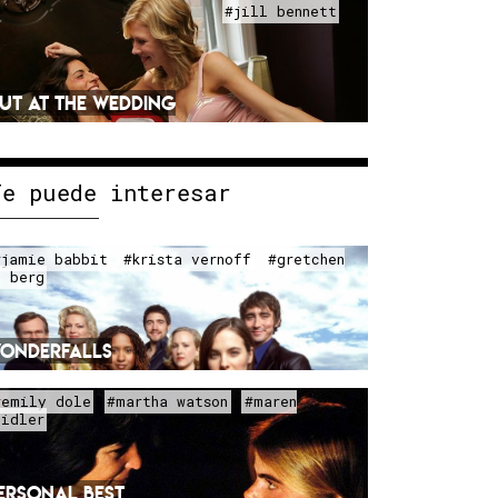
#jill bennett
UT AT THE WEDDING
Te puede interesar
#jamie babbit
#krista vernoff
#gretchen
. berg
ONDERFALLS
#emily dole
#martha watson
#maren
eidler
ERSONAL BEST