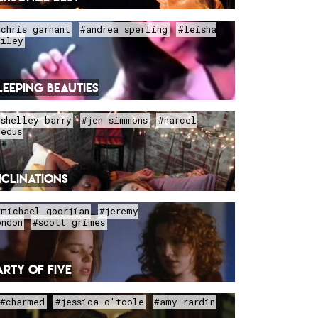
#chris garnant
#andrea sperling
#leisha
ailey
LEEPING BEAUTIES
#shelley barry
#jen simmons
#narcel
eedus
NCLINATIONS
#michael goorjian
#jeremy
ondon
#scott grimes
ARTY OF FIVE
#charmed
#jessica o'toole
#amy rardin