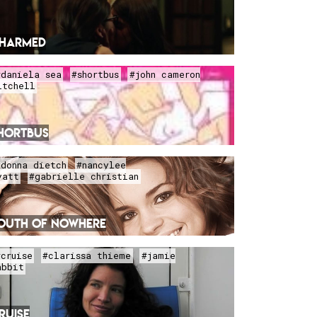
HARMED
#daniela sea
#shortbus
#john cameron
itchell
HORTBUS
#donna dietch
#nancylee
yatt
#gabrielle christian
OUTH OF NOWHERE
#cruise
#clarissa thieme
#jamie
abbit
RUISE