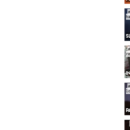
h
S
r
I
l
P