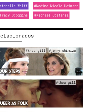
Michelle Wolff
#Nadine Nicole Heimann
Tracy Scoggins
#Michael Costanza
Relacionados
#thea gill
#jenny shimizu
OUR STEPS
#thea gill
UEER AS FOLK