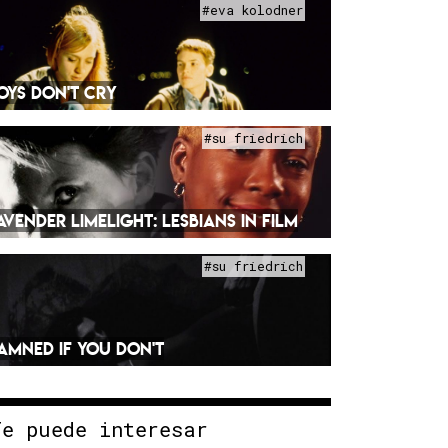
#eva kolodner
OYS DON'T CRY
#su friedrich
AVENDER LIMELIGHT: LESBIANS IN FILM
#su friedrich
AMNED IF YOU DON'T
Te puede interesar