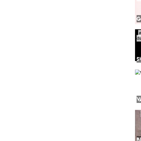
G
d
S
V
B