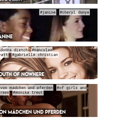
#janine
#cheryl dunye
ANINE
#donna dietch
#nancylee
yatt
#gabrielle christian
OUTH OF NOWHERE
#von mädchen und pferden
#of girls and
orses
#monika treut
ON MÄDCHEN UND PFERDEN