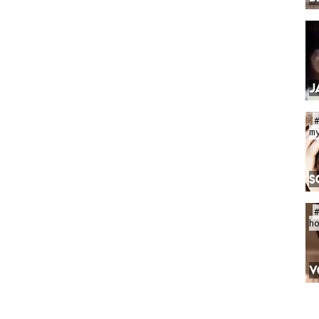
J
m
S
h
V