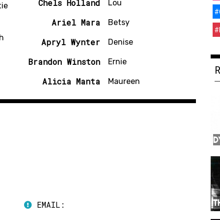
Chels Holland
Lou
tie
#
Ariel Mara
Betsy
#
ch
Apryl Wynter
Denise
Brandon Winston
Ernie
Alicia Manta
Maureen
D
T
EMAIL: