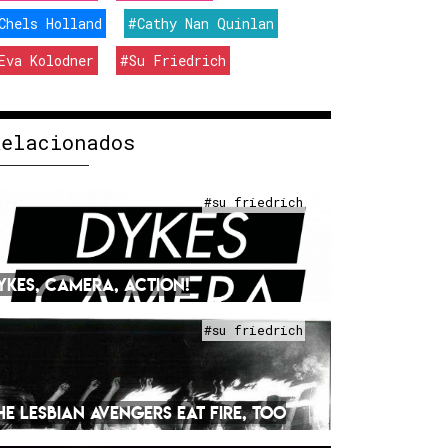
Chels Holland
#Cathy Nan Quinlan
Eva Kolodner
#Su Friedrich
Relacionados
#su friedrich
YKES, CAMERA, ACTION!
#su friedrich
HE LESBIAN AVENGERS EAT FIRE, TOO