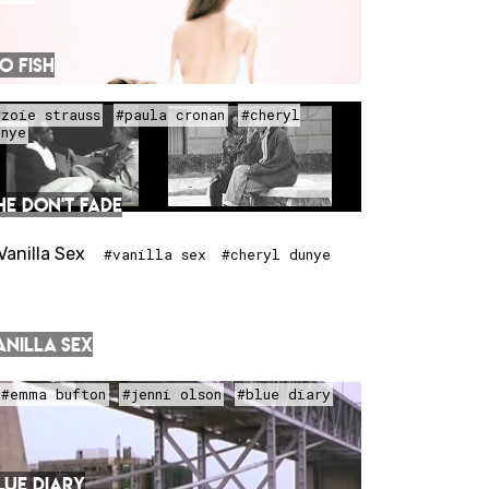
O FISH
#zoie strauss
#paula cronan
#cheryl
unye
HE DON'T FADE
#vanilla sex
#cheryl dunye
ANILLA SEX
#emma bufton
#jenni olson
#blue diary
LUE DIARY