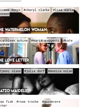
#irene dunye
#cheryl clarke
#lisa marie
ronson
HE WATERMELON WOMAN
#cathleen schine
#maria maggenti
#kate
apshaw
HE LOVE LETTER
#jenni olson
#julie dorf
#monica nolan
ATZO MAIDELS
#go fish
#rose troche
#guinevere
urner