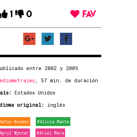
1
0
FAV
ublicado entre 2002 y 2005
ediometrajes
, 57 min. de duración
aís:
Estados Unidos
dioma original:
inglés
Katie Roumel
#Alicia Manta
Apryl Wynter
#Ariel Mara