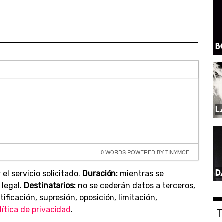
B
L
0 WORDS
 POWERED BY 
TINYMCE
D
 el servicio solicitado.
Duración:
mientras se
 legal.
Destinatarios:
no se cederán datos a terceros,
ificación, supresión, oposición, limitación,
lítica de privacidad
.