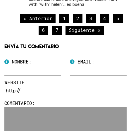
with "with" helen"... es buena
« Anterior
1
2
3
4
5
6
7
Siguiente »
Envía tu comentario
NOMBRE:
EMAIL:
WEBSITE:
COMENTARIO: