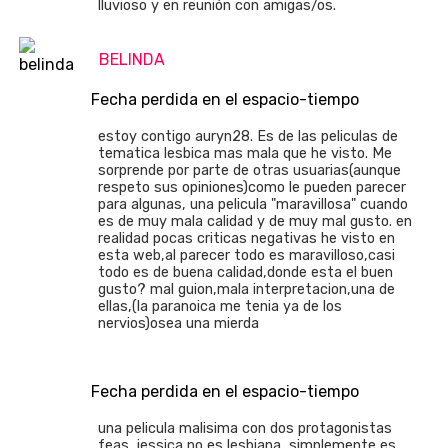
lluvioso y en reunión con amigas/os.
BELINDA
Fecha perdida en el espacio-tiempo
estoy contigo auryn28. Es de las peliculas de
tematica lesbica mas mala que he visto. Me
sorprende por parte de otras usuarias(aunque
respeto sus opiniones)como le pueden parecer
para algunas, una pelicula "maravillosa" cuando
es de muy mala calidad y de muy mal gusto. en
realidad pocas criticas negativas he visto en
esta web,al parecer todo es maravilloso,casi
todo es de buena calidad,donde esta el buen
gusto? mal guion,mala interpretacion,una de
ellas,(la paranoica me tenia ya de los
nervios)osea una mierda
Fecha perdida en el espacio-tiempo
una pelicula malisima con dos protagonistas
feas, jessica no es lesbiana, simplemente es