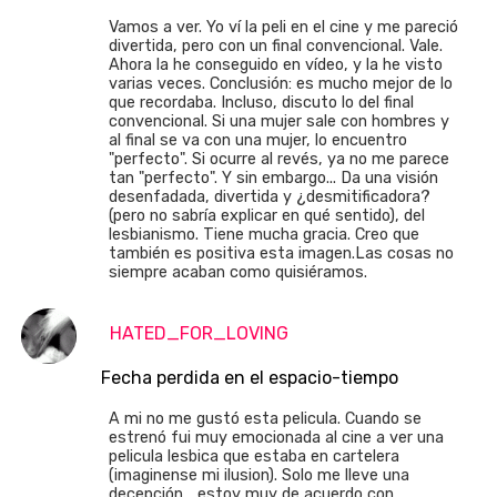
Vamos a ver. Yo ví la peli en el cine y me pareció
divertida, pero con un final convencional. Vale.
Ahora la he conseguido en vídeo, y la he visto
varias veces. Conclusión: es mucho mejor de lo
que recordaba. Incluso, discuto lo del final
convencional. Si una mujer sale con hombres y
al final se va con una mujer, lo encuentro
"perfecto". Si ocurre al revés, ya no me parece
tan "perfecto". Y sin embargo... Da una visión
desenfadada, divertida y ¿desmitificadora?
(pero no sabría explicar en qué sentido), del
lesbianismo. Tiene mucha gracia. Creo que
también es positiva esta imagen.Las cosas no
siempre acaban como quisiéramos.
HATED_FOR_LOVING
Fecha perdida en el espacio-tiempo
A mi no me gustó esta pelicula. Cuando se
estrenó fui muy emocionada al cine a ver una
pelicula lesbica que estaba en cartelera
(imaginense mi ilusion). Solo me lleve una
decepción... estoy muy de acuerdo con