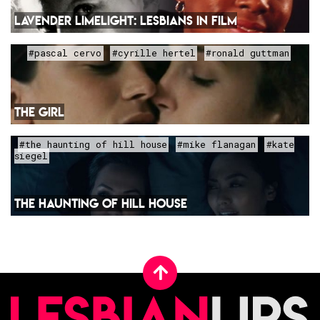
LAVENDER LIMELIGHT: LESBIANS IN FILM
#pascal cervo
#cyrille hertel
#ronald guttman
THE GIRL
#the haunting of hill house
#mike flanagan
#kate
siegel
THE HAUNTING OF HILL HOUSE