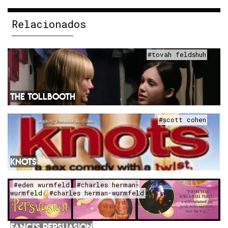
Relacionados
#tovah feldshuh
THE TOLLBOOTH
#scott cohen
KNOTS
#eden wurmfeld
#charles herman-
wurmfeld
#charles herman-wurmfeld
FANCI'S PERSUASION