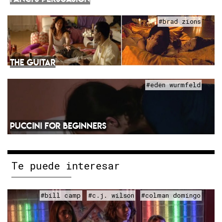
#brad zions
THE GUITAR
#eden wurmfeld
PUCCINI FOR BEGINNERS
Te puede interesar
#bill camp
#c.j. wilson
#colman domingo