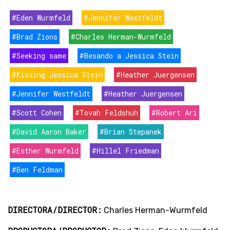
#Eden Wurmfeld
#Jennifer Westfeldt
#Brad Zions
#Charles Herman-Wurmfeld
#Seeking same
#Besando a Jessica Stein
#Kissing Jessica Stein
#Heather Juergensen
#Jennifer Westfeldt
#Heather Juergensen
#Scott Cohen
#Tovah Feldshuh
#Robert Ari
#David Aaron Baker
#Brian Stepanek
#Esther Wurmfeld
#Hillel Friedman
#Ben Feldman
DIRECTORA/DIRECTOR:
Charles Herman-Wurmfeld