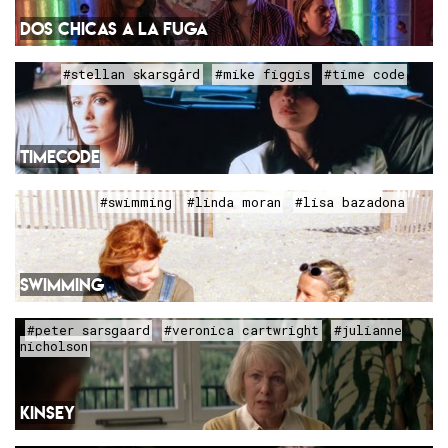
DOS CHICAS A LA FUGA
#stellan skarsgård
#mike figgis
#time code
TIMECODE
#swimming
#linda moran
#lisa bazadona
SWIMMING
#peter sarsgaard
#veronica cartwright
#julianne
nicholson
KINSEY