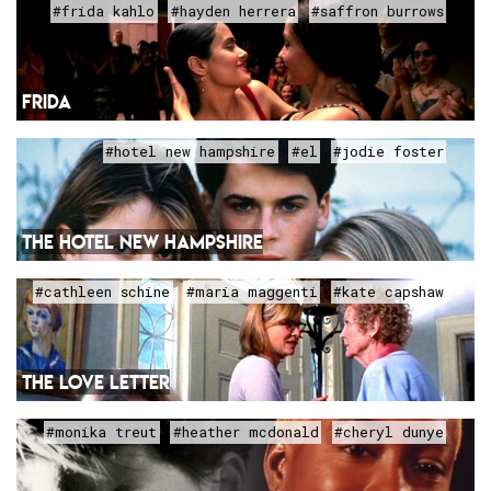
#frida kahlo
#hayden herrera
#saffron burrows
FRIDA
#hotel new hampshire
#el
#jodie foster
THE HOTEL NEW HAMPSHIRE
#cathleen schine
#maria maggenti
#kate capshaw
THE LOVE LETTER
#monika treut
#heather mcdonald
#cheryl dunye