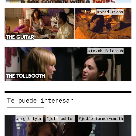
#brad zions
THE GUITAR
#tovah feldshuh
THE TOLLBOOTH
Te puede interesar
#nightflyer
#jeff buhler
#jodie turner-smith