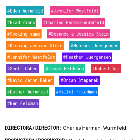
#Eden Wurmfeld
#Jennifer Westfeldt
#Brad Zions
#Charles Herman-Wurmfeld
#Seeking same
#Besando a Jessica Stein
#Kissing Jessica Stein
#Heather Juergensen
#Jennifer Westfeldt
#Heather Juergensen
#Scott Cohen
#Tovah Feldshuh
#Robert Ari
#David Aaron Baker
#Brian Stepanek
#Esther Wurmfeld
#Hillel Friedman
#Ben Feldman
DIRECTORA/DIRECTOR:
Charles Herman-Wurmfeld