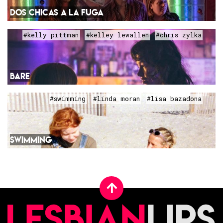
DOS CHICAS A LA FUGA
#kelly pittman
#kelley lewallen
#chris zylka
BARE
#swimming
#linda moran
#lisa bazadona
SWIMMING