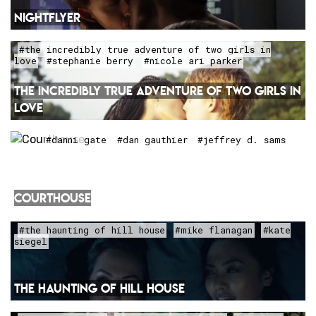
NIGHTFLYER
#the incredibly true adventure of two girls in
love
#stephanie berry
#nicole ari parker
THE INCREDIBLY TRUE ADVENTURE OF TWO GIRLS IN
LOVE
#danni gate
#dan gauthier
#jeffrey d. sams
COURTHOUSE
#the haunting of hill house
#mike flanagan
#kate
siegel
THE HAUNTING OF HILL HOUSE