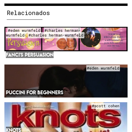
Relacionados
#eden wurmfeld
#charles herman-
wurmfeld
#charles herman-wurmfeld
FANCI'S PERSUASION
#eden wurmfeld
PUCCINI FOR BEGINNERS
#scott cohen
KNOTS