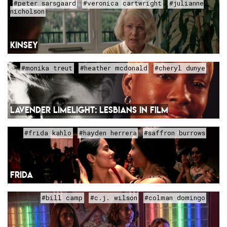
#peter sarsgaard
#veronica cartwright
#julianne
nicholson
KINSEY
#monika treut
#heather mcdonald
#cheryl dunye
LAVENDER LIMELIGHT: LESBIANS IN FILM
#frida kahlo
#hayden herrera
#saffron burrows
FRIDA
#bill camp
#c.j. wilson
#colman domingo