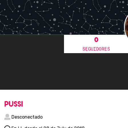
0
0
SIGUIENDO
SEGUIDORES
0
5
AMIGOS
FOROS
2
0
COMENTARIOS
FAVORITOS
pussi
Desconectado