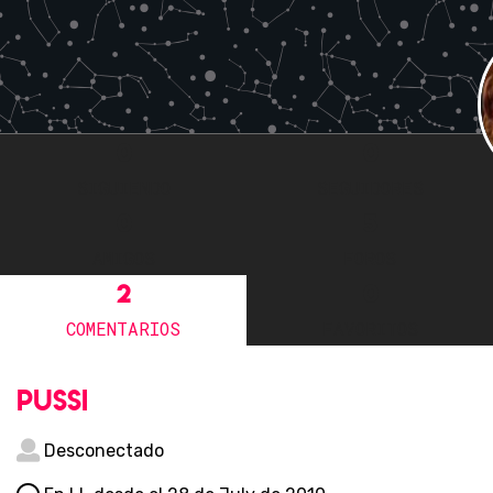
0
0
SIGUIENDO
SEGUIDORES
0
5
AMIGOS
FOROS
2
0
COMENTARIOS
FAVORITOS
pussi
Desconectado