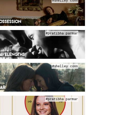
#shelley conn
OSSESSION
#pratibha parmar
AVELENGTHS
#shelley conn
IAR
#pratibha parmar