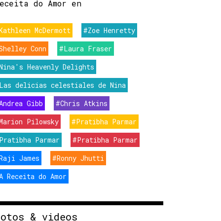
eceita do Amor en
Kathleen McDermott
#Zoe Henretty
Shelley Conn
#Laura Fraser
Nina's Heavenly Delights
Las delicias celestiales de Nina
Andrea Gibb
#Chris Atkins
Marion Pilowsky
#Pratibha Parmar
Pratibha Parmar
#Pratibha Parmar
Raji James
#Ronny Jhutti
A Receita do Amor
Fotos & videos