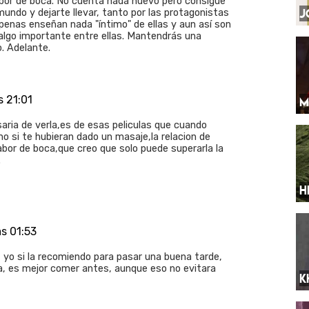
bor de boca. No cuenta nada nuevo pero consigue
J
mundo y dejarte llevar, tanto por las protagonistas
penas enseñan nada "íntimo" de ellas y aun así son
algo importante entre ellas. Mantendrás una
o. Adelante.
s 21:01
M
aria de verla,es de esas peliculas que cuando
o si te hubieran dado un masaje,la relacion de
abor de boca,que creo que solo puede superarla la
.
H
s 01:53
 yo si la recomiendo para pasar una buena tarde,
la, es mejor comer antes, aunque eso no evitara
K