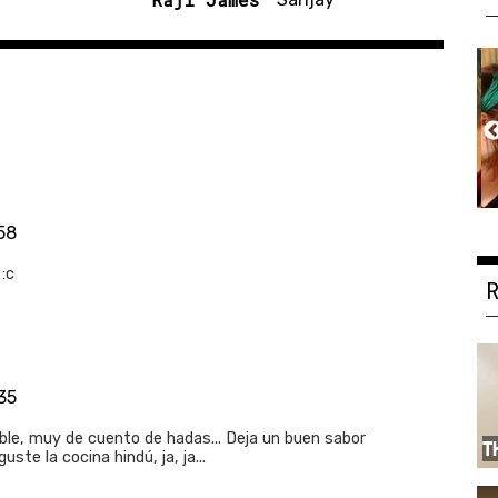
58
:c
:35
ble, muy de cuento de hadas... Deja un buen sabor
T
ste la cocina hindú, ja, ja...