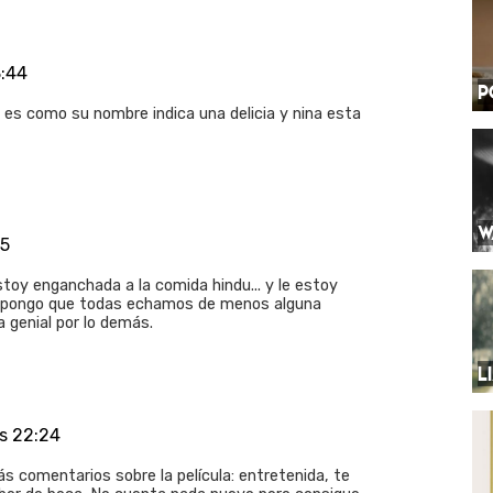
8:44
P
 es como su nombre indica una delicia y nina esta
W
05
stoy enganchada a la comida hindu... y le estoy
 Supongo que todas echamos de menos alguna
 genial por lo demás.
L
as 22:24
 comentarios sobre la película: entretenida, te