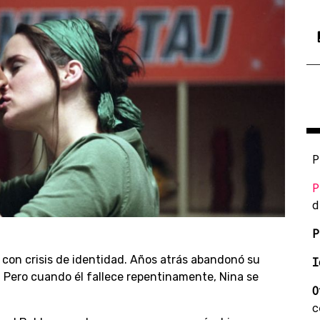
P
P
d
P
 con crisis de identidad. Años atrás abandonó su
I
 Pero cuando él fallece repentinamente, Nina se
O
c