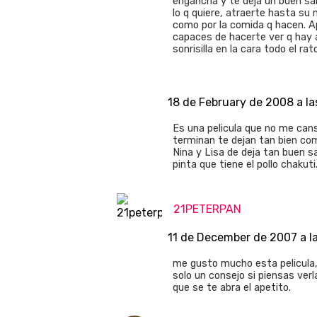
engancha y te deja un buen sa
lo q quiere, atraerte hasta su 
como por la comida q hacen. A
capaces de hacerte ver q hay 
sonrisilla en la cara todo el rat
18 de February de 2008 a la
Es una pelicula que no me cans
terminan te dejan tan bien com
Nina y Lisa de deja tan buen s
pinta que tiene el pollo chakuti
21PETERPAN
11 de December de 2007 a la
me gusto mucho esta pelicula,
solo un consejo si piensas ver
que se te abra el apetito.