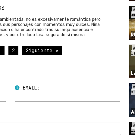
:26
u
n ambientada, no es excesivamente romántica pero
les sus personajes con momentos muy dulces. Nina
ación q ha encontrado tras su larga ausencia e
R
s, y por otro lado Lisa segura de sí misma.
1
2
Siguiente »
l
L
EMAIL:
b
A
l