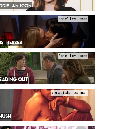
ODIE: AN ICON
#shelley conn
ISTRESSES
#shelley conn
EADING OUT
#pratibha parmar
HUSH