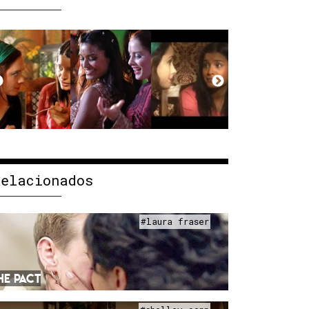
Relacionados
#laura fraser
HE PACT