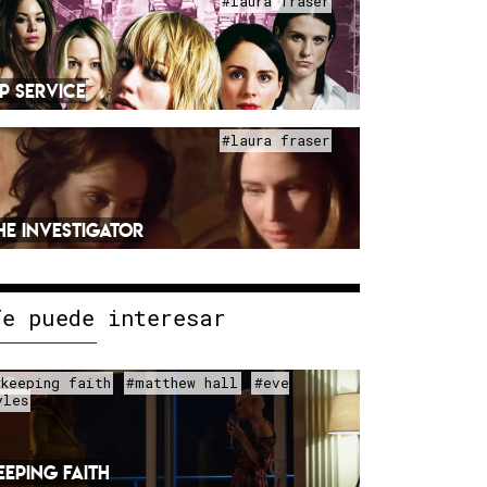
#laura fraser
IP SERVICE
#laura fraser
HE INVESTIGATOR
Te puede interesar
#keeping faith
#matthew hall
#eve
yles
EEPING FAITH