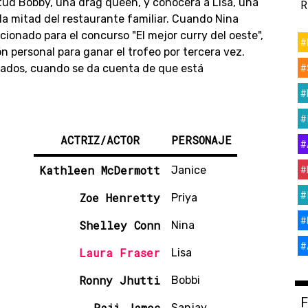
tud Bobby, una drag queen, y conocerá a Lisa, una
R
la mitad del restaurante familiar. Cuando Nina
cionado para el concurso "El mejor curry del oeste",
#
 personal para ganar el trofeo por tercera vez.
#
erados, cuando se da cuenta de que está
#
#
ACTRIZ/ACTOR
PERSONAJE
#
#
Kathleen McDermott
Janice
#
Zoe Henretty
Priya
#
Shelley Conn
Nina
#
Laura Fraser
Lisa
Ronny Jhutti
Bobbi
Raji James
Sanjay