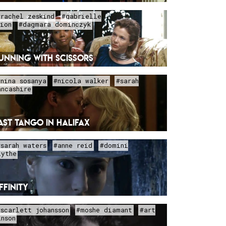
#rachel zeskind
#gabrielle
nion
#dagmara dominczyk
UNNING WITH SCISSORS
#nina sosanya
#nicola walker
#sarah
ancashire
AST TANGO IN HALIFAX
#sarah waters
#anne reid
#domini
lythe
FFINITY
#scarlett johansson
#moshe diamant
#art
inson