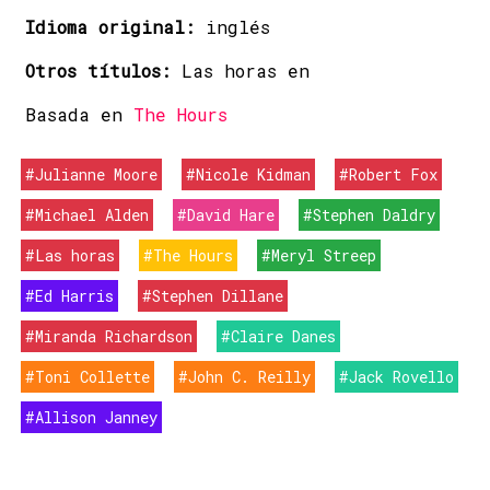
Idioma original:
inglés
Otros títulos:
Las horas en
Basada en
The Hours
#Julianne Moore
#Nicole Kidman
#Robert Fox
#Michael Alden
#David Hare
#Stephen Daldry
#Las horas
#The Hours
#Meryl Streep
#Ed Harris
#Stephen Dillane
#Miranda Richardson
#Claire Danes
#Toni Collette
#John C. Reilly
#Jack Rovello
#Allison Janney