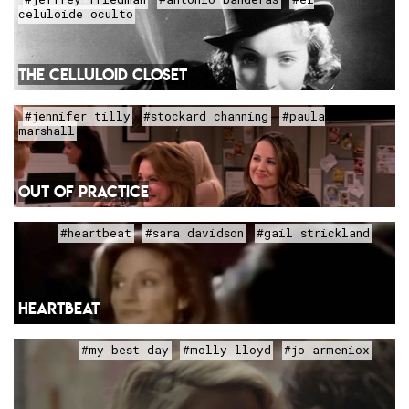
celuloide oculto
THE CELLULOID CLOSET
#jennifer tilly
#stockard channing
#paula
marshall
OUT OF PRACTICE
#heartbeat
#sara davidson
#gail strickland
HEARTBEAT
#my best day
#molly lloyd
#jo armeniox