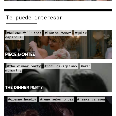
Te puede interesar
#hélène fillières
#louise monot
#julie
depardieu
PIÈCE MONTÉE
#the dinner party
#roni givigliano
#erin
mcmurtry
THE DINNER PARTY
#glenne headly
#rene auberjonois
#famke janssen