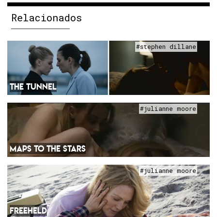
Relacionados
#stephen dillane
THE TUNNEL
#julianne moore
MAPS TO THE STARS
#julianne moore
FREEHELD