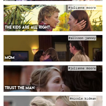
#julianne moore
THE KIDS ARE ALL RIGHT
#allison janney
MOM
#julianne moore
TRUST THE MAN
#nicole kidman