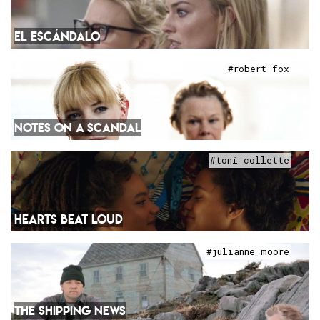
EL ESCÁNDALO
#robert fox
NOTES ON A SCANDAL
#toni collette
HEARTS BEAT LOUD
#julianne moore
THE SHIPPING NEWS