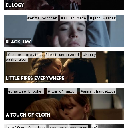
EULOGY
#emma portner
#ellen page
#jenn wasner
SLACK JAW
#isabel gravitt
#lexi underwood
#kerry
washington
LITTLE FIRES EVERYWHERE
#charlie brooker
#jim o'hanlon
#anna chancellor
A TOUCH OF CLOTH
#jeffrey friedman
#antonio banderas
#el