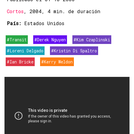
Cortos
, 2004, 4 min. de duración
País:
Estados Unidos
#Transit
#Derek Nguyen
#Kim Czaplinski
#Loreni Delgado
#Kristin Di Spaltro
#Ian Bricke
#Kerry Weldon