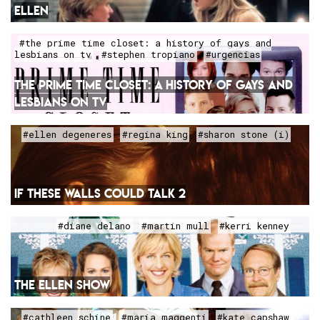
ELLEN
#the prime time closet: a history of gays and
lesbians on tv
#stephen tropiano
#urgencias
THE PRIME TIME CLOSET: A HISTORY OF GAYS AND
LESBIANS ON TV
#ellen degeneres
#regina king
#sharon stone (i)
IF THESE WALLS COULD TALK 2
#diane delano
#martin mull
#kerri kenney
THE ELLEN SHOW
#cathleen schine
#maria maggenti
#kate capshaw