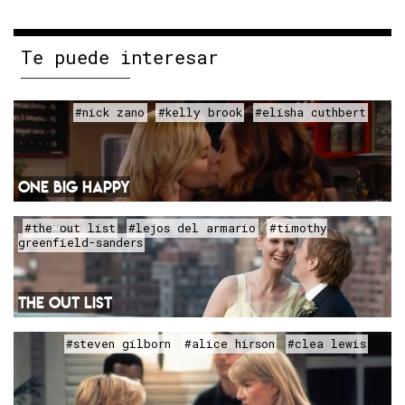
Te puede interesar
#nick zano
#kelly brook
#elisha cuthbert
ONE BIG HAPPY
#the out list
#lejos del armario
#timothy
greenfield-sanders
THE OUT LIST
#steven gilborn
#alice hirson
#clea lewis