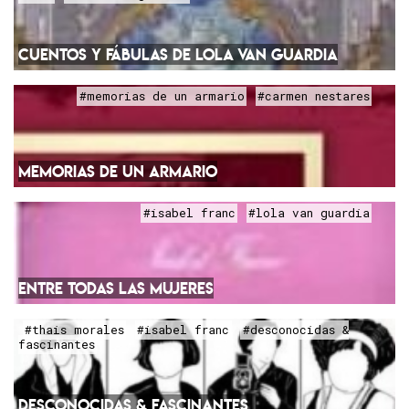
CUENTOS Y FÁBULAS DE LOLA VAN GUARDIA
#memorias de un armario
#carmen nestares
MEMORIAS DE UN ARMARIO
#isabel franc
#lola van guardia
ENTRE TODAS LAS MUJERES
#thais morales
#isabel franc
#desconocidas &
fascinantes
DESCONOCIDAS & FASCINANTES