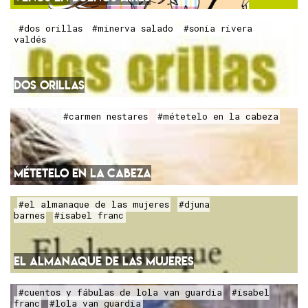
#dos orillas
#minerva salado
#sonia rivera
valdés
DOS ORILLAS
#carmen nestares
#métetelo en la cabeza
MÉTETELO EN LA CABEZA
#el almanaque de las mujeres
#djuna
barnes
#isabel franc
EL ALMANAQUE DE LAS MUJERES
#cuentos y fábulas de lola van guardia
#isabel
franc
#lola van guardia