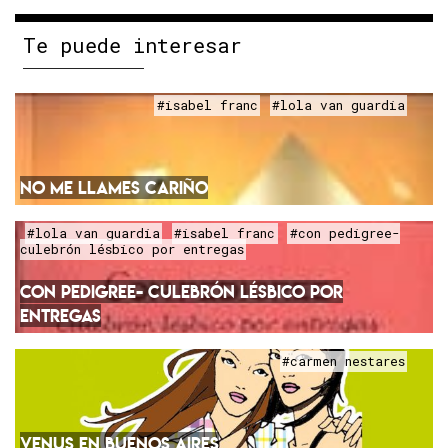
Te puede interesar
#isabel franc
#lola van guardia
NO ME LLAMES CARIÑO
#lola van guardia
#isabel franc
#con pedigree-
culebrón lésbico por entregas
CON PEDIGREE- CULEBRÓN LÉSBICO POR
ENTREGAS
#carmen nestares
VENUS EN BUENOS AIRES