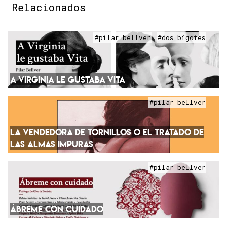
Relacionados
#pilar bellver
#dos bigotes
A VIRGINIA LE GUSTABA VITA
#pilar bellver
LA VENDEDORA DE TORNILLOS O EL TRATADO DE
LAS ALMAS IMPURAS
#pilar bellver
ÁBREME CON CUIDADO