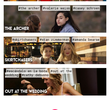
#the archer
#valerie weiss
#casey schroen
THE ARCHER
#skirtchasers
#stan zimmerman
#amanda bearse
SKIRTCHASERS
#escándalo en la boda
#out at the
wedding
#cathy debuono
OUT AT THE WEDDING