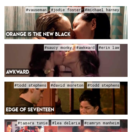
#vauseman
#jodie foster
#michael harney
ORANGE IS THE NEW BLACK
#saucy monky
#awkward
#erin law
AWKWARD
#todd stephens
#david moreton
#todd stephens
EDGE OF SEVENTEEN
#tamara tunie
#lea delaria
#camryn manheim