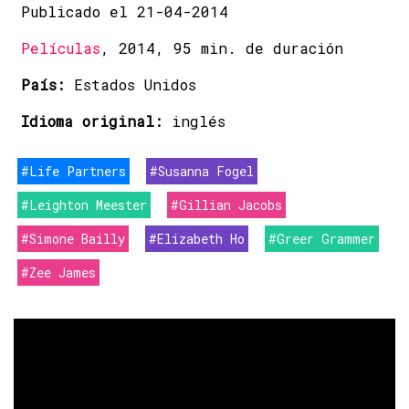
Publicado el 21-04-2014
Películas
, 2014, 95 min. de duración
País:
Estados Unidos
Idioma original:
inglés
#Life Partners
#Susanna Fogel
#Leighton Meester
#Gillian Jacobs
#Simone Bailly
#Elizabeth Ho
#Greer Grammer
#Zee James