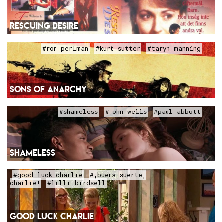
RESCUING DESIRE
#ron perlman
#kurt sutter
#taryn manning
SONS OF ANARCHY
#shameless
#john wells
#paul abbott
SHAMELESS
#good luck charlie
#¡buena suerte,
charlie!
#lilli birdsell
GOOD LUCK CHARLIE