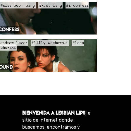
#siss boom bang
#k.d. lang
#i confess
 CONFESS
#andrew lazar
#lilly wachowski
#lana
achowski
OUND
BIENVENIDA A LESBIAN LIPS
, el
sitio de Internet donde
buscamos, encontramos y