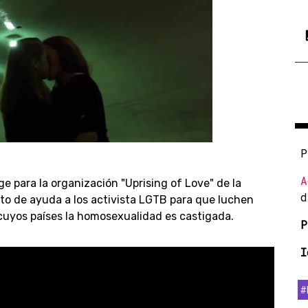
P
A
ge para la organización "Uprising of Love" de la
d
ito de ayuda a los activista LGTB para que luchen
cuyos países la homosexualidad es castigada.
P
I
#