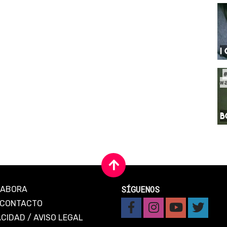
I
w
B
SÍGUENOS
LABORA
CONTACTO
ACIDAD
/
AVISO LEGAL