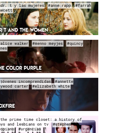
#dr. t y las mujeres
#anne rapp
#farrah
awcett
R T AND THE WOMEN
#alice walker
#menno meyjes
#quincy
ones
HE COLOR PURPLE
#jóvenes incomprendidas
#annette
aywood carter
#elizabeth white
OXFIRE
#the prime time closet: a history of
ays and lesbians on tv
#stephen
ropiano
#urgencias