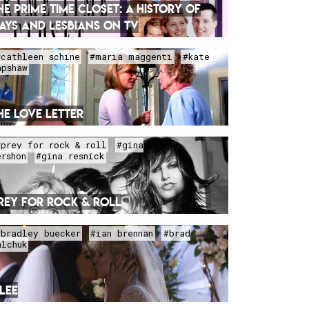
HE PRIME TIME CLOSET: A HISTORY OF
AYS AND LESBIANS ON TV
#cathleen schine
#maria maggenti
#kate
apshaw
HE LOVE LETTER
#prey for rock & roll
#gina
ershon
#gina resnick
REY FOR ROCK & ROLL
#bradley buecker
#ian brennan
#brad
alchuk
LEE