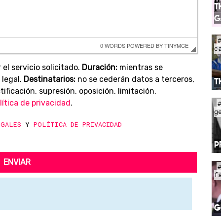
T
G
0 WORDS
 POWERED BY 
TINYMCE
c
 el servicio solicitado.
Duración:
mientras se
 legal.
Destinatarios:
no se cederán datos a terceros,
T
ificación, supresión, oposición, limitación,
lítica de privacidad
.
g
EGALES
Y
POLÍTICA DE PRIVACIDAD
P
ENVIAR
f
G