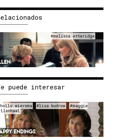
Relacionados
#melissa etheridge
LLEN
Te puede interesar
#holly wiersma
#lisa kudrow
#maggie
yllenhaal
APPY ENDINGS