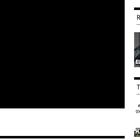
E
g
H