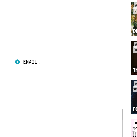
f
D
j
EMAIL:
T
h
F
g
t