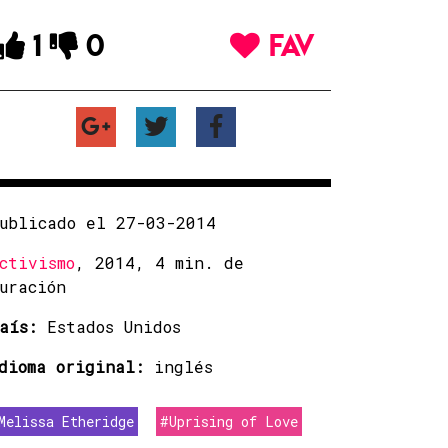
1
0
FAV
ublicado el 27-03-2014
ctivismo
, 2014, 4 min. de
uración
aís:
Estados Unidos
dioma original:
inglés
Melissa Etheridge
#Uprising of Love