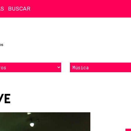
AS
ve