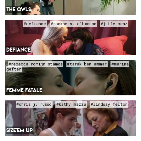
THE OWLS
#defiance
#rockne s. o'bannon
#julie benz
DEFIANCE
#rebecca romijn-stamos
#tarak ben ammar
#marina
gefter
FEMME FATALE
#chris j. russo
#kathy mazza
#lindsay felton
SIZE'EM UP