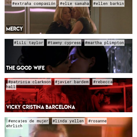
#extraña compasión
#elie samaha
#ellen barkin
MERCY
#lili taylor
#tawny cypress
#martha plimpton
THE GOOD WIFE
#patricia clarkson
#javier bardem
#rebecca
hall
VICKY CRISTINA BARCELONA
#encajes de mujer
#linda yellen
#rosanne
ehrlich