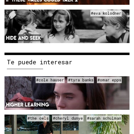
#eva kolodner
HIDE AND SEEK
Te puede interesar
#cole hauser
#tyra banks
#omar epps
HIGHER LEARNING
#the owls
#cheryl dunye
#sarah schulman