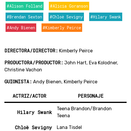
#Alison Folland
#Alicia Goranson
#Brendan Sexton
#Chloë Sevigny
#Hilary Swank
#Andy Bienen
#Kimberly Peirce
DIRECTORA/DIRECTOR:
Kimberly Peirce
PRODUCTORA/PRODUCTOR:
John Hart, Eva Kolodner,
Christine Vachon
GUIONISTA:
Andy Bienen, Kimberly Peirce
ACTRIZ/ACTOR
PERSONAJE
Teena Brandon/Brandon
Hilary Swank
Teena
Chloë Sevigny
Lana Tisdel