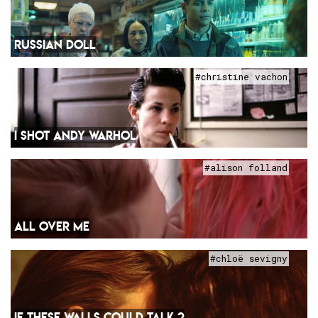
RUSSIAN DOLL
#christine vachon
I SHOT ANDY WARHOL
#alison folland
ALL OVER ME
#chloë sevigny
IF THESE WALLS COULD TALK 2