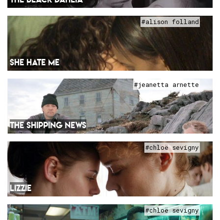
#alison folland
SHE HATE ME
#jeanetta arnette
THE SHIPPING NEWS
#chloë sevigny
LIZZIE
#chloë sevigny