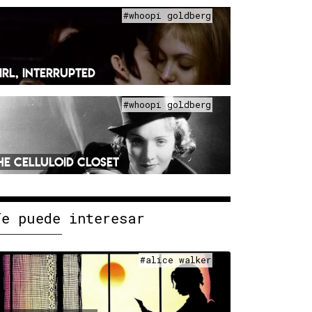
#whoopi goldberg
IRL, INTERRUPTED
#whoopi goldberg
HE CELLULOID CLOSET
Te puede interesar
#alice walker