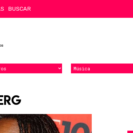
AS
erg