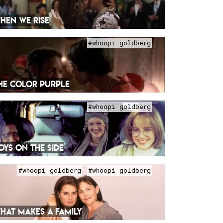
HEN WE RISE
#whoopi goldberg
HE COLOR PURPLE
#whoopi goldberg
OYS ON THE SIDE
#whoopi goldberg
#whoopi goldberg
HAT MAKES A FAMILY