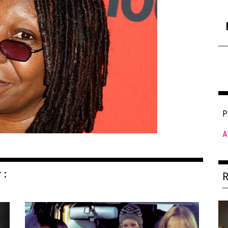
P
A
r: