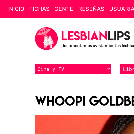
INICIO
FICHAS
GENTE
RESEÑAS
USUARI
Whoopi Goldb