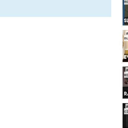
m
S
m
E
w
R
c