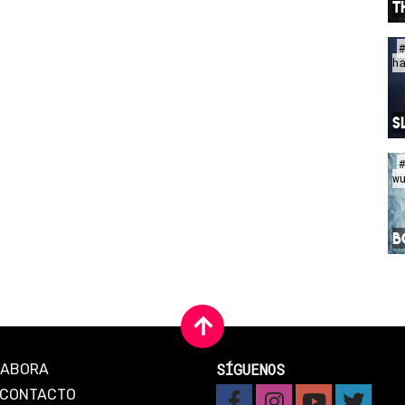
T
h
S
w
B
SÍGUENOS
LABORA
CONTACTO