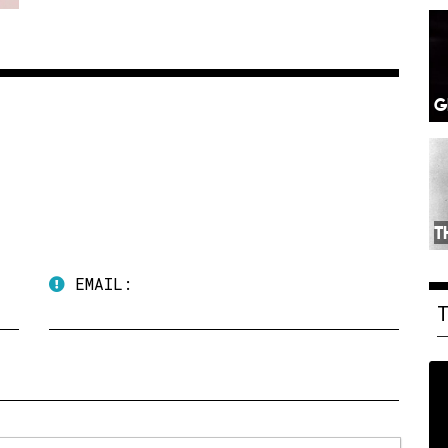
G
T
EMAIL: