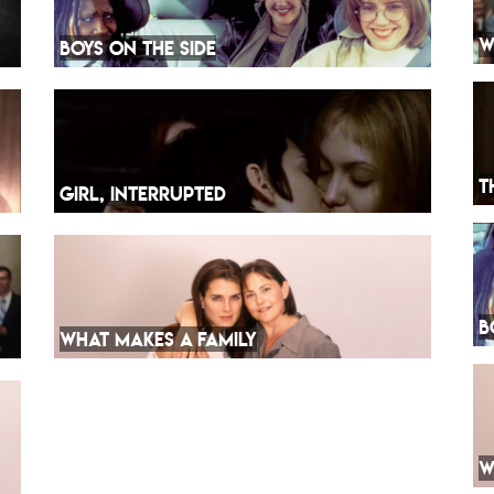
W
BOYS ON THE SIDE
T
GIRL, INTERRUPTED
B
WHAT MAKES A FAMILY
W