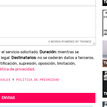
T
p
P
0 WORDS
 POWERED BY 
TINYMCE
 el servicio solicitado.
Duración:
mientras se
 legal.
Destinatarios:
no se cederán datos a terceros,
T
ificación, supresión, oposición, limitación,
lítica de privacidad
.
p
EGALES
Y
POLÍTICA DE PRIVACIDAD
T
ENVIAR