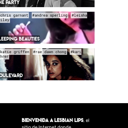
HE PARTY
#chris garnant
#andrea sperling
#leisha
ailey
LEEPING BEAUTIES
#katie griffen
#rae dawn chong
#kari
uhrer
OULEVARD
BIENVENIDA A LESBIAN LIPS
, el
sitio de Internet donde