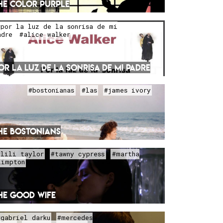
HE COLOR PURPLE
#por la luz de la sonrisa de mi
adre
#alice walker
OR LA LUZ DE LA SONRISA DE MI PADRE
#bostonianas
#las
#james ivory
HE BOSTONIANS
#lili taylor
#tawny cypress
#martha
limpton
HE GOOD WIFE
#gabriel darku
#mercedes