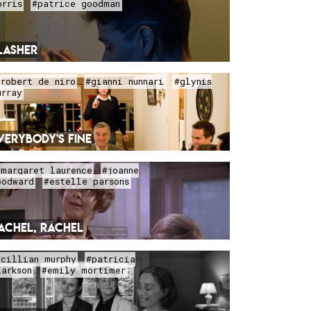
orris
#patrice goodman
LASHER
#robert de niro
#gianni nunnari
#glynis
urray
VERYBODY'S FINE
#margaret laurence
#joanne
oodward
#estelle parsons
ACHEL, RACHEL
#cillian murphy
#patricia
larkson
#emily mortimer